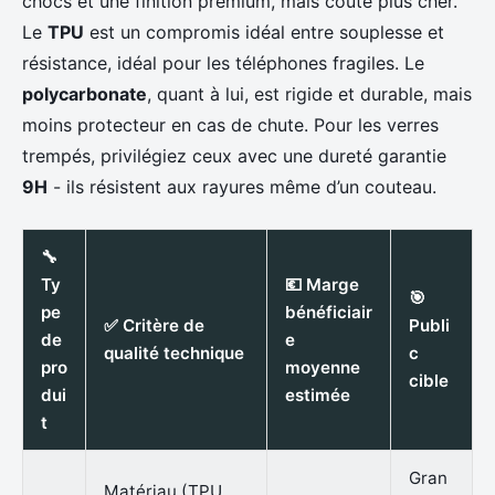
chocs et une finition premium, mais coûte plus cher.
Le
TPU
est un compromis idéal entre souplesse et
résistance, idéal pour les téléphones fragiles. Le
polycarbonate
, quant à lui, est rigide et durable, mais
moins protecteur en cas de chute. Pour les verres
trempés, privilégiez ceux avec une dureté garantie
9H
- ils résistent aux rayures même d’un couteau.
🔧
Ty
💶 Marge
🎯
pe
bénéficiair
✅ Critère de
Publi
de
e
qualité technique
c
pro
moyenne
cible
dui
estimée
t
Gran
Matériau (TPU,