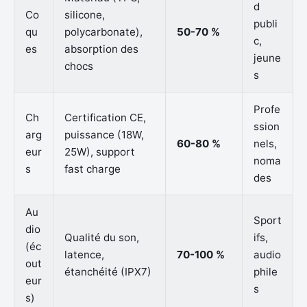
d
Co
silicone,
publi
qu
polycarbonate),
50-70 %
c,
es
absorption des
jeune
chocs
s
Profe
Ch
Certification CE,
ssion
arg
puissance (18W,
60-80 %
nels,
eur
25W), support
noma
s
fast charge
des
Au
Sport
dio
Qualité du son,
ifs,
(éc
latence,
70-100 %
audio
out
étanchéité (IPX7)
phile
eur
s
s)