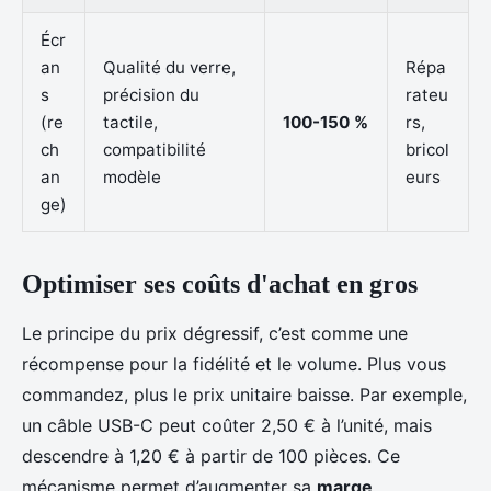
Écr
an
Qualité du verre,
Répa
s
précision du
rateu
(re
tactile,
100-150 %
rs,
ch
compatibilité
bricol
an
modèle
eurs
ge)
Optimiser ses coûts d'achat en gros
Le principe du prix dégressif, c’est comme une
récompense pour la fidélité et le volume. Plus vous
commandez, plus le prix unitaire baisse. Par exemple,
un câble USB-C peut coûter 2,50 € à l’unité, mais
descendre à 1,20 € à partir de 100 pièces. Ce
mécanisme permet d’augmenter sa
marge