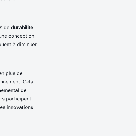
es de
durabilité
, une conception
ibuent à diminuer
en plus de
ronnement. Cela
nnemental de
rs participent
res innovations