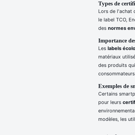
Types de certif
Lors de l'achat 
le label TCO, E
des
normes en
Importance des
Les
labels écol
matériaux utilis
des produits qui
consommateurs e
Exemples de sm
Certains smartp
pour leurs
certi
environnemental
modèles, les uti