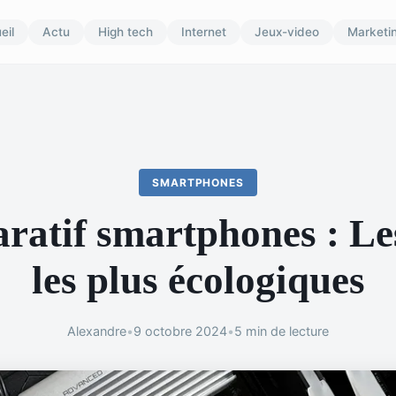
eil
Actu
High tech
Internet
Jeux-video
Marketi
SMARTPHONES
atif smartphones : Le
les plus écologiques
Alexandre
•
9 octobre 2024
•
5 min de lecture