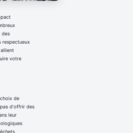
mpact
ombreux
t des
s respectueux
allient
ire votre
e choix de
pas d'offrir des
ans leur
cologiques
déchets