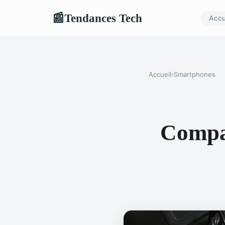
Tendances Tech
📰
Accu
Accueil
›
Smartphones
Compar