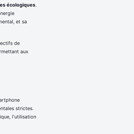
ues écologiques
.
énergie
ental, et sa
ectifs de
rmettant aux
martphone
tales strictes.
ue, l'utilisation