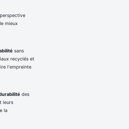
 perspective
de mieux
bilité
sans
iaux recyclés et
ire l'empreinte
durabilité
des
t leurs
e la