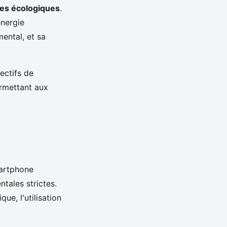
ues écologiques
.
énergie
ental, et sa
ectifs de
rmettant aux
martphone
tales strictes.
ue, l'utilisation