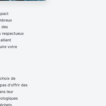
mpact
ombreux
t des
s respectueux
allient
ire votre
e choix de
pas d'offrir des
ans leur
cologiques
déchets