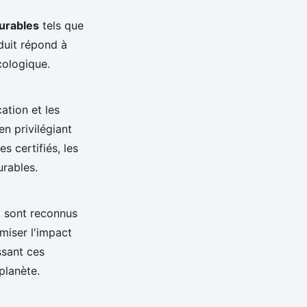
durables
tels que
duit répond à
cologique.
ation et les
en privilégiant
 certifiés, les
rables.
, sont reconnus
miser l'impact
ssant ces
planète.