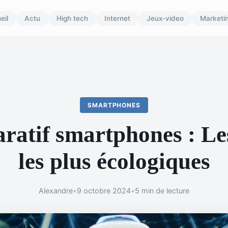
eil
Actu
High tech
Internet
Jeux-video
Marketi
SMARTPHONES
atif smartphones : Le
les plus écologiques
Alexandre
•
9 octobre 2024
•
5 min de lecture