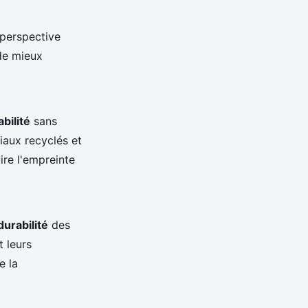
 perspective
de mieux
bilité
sans
iaux recyclés et
ire l'empreinte
durabilité
des
t leurs
e la