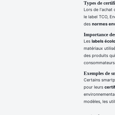
Types de certif
Lors de l'achat 
le label TCO, E
des
normes en
Importance des
Les
labels écol
matériaux utilis
des produits qui
consommateurs e
Exemples de sm
Certains smartp
pour leurs
certi
environnemental
modèles, les uti