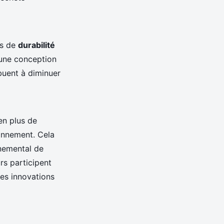
es de
durabilité
, une conception
ibuent à diminuer
en plus de
ronnement. Cela
nnemental de
rs participent
res innovations