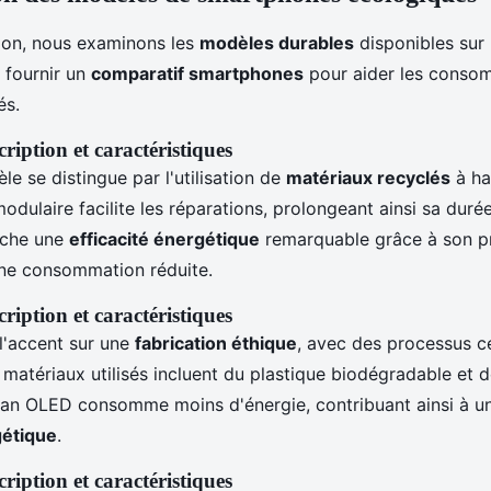
ion, nous examinons les
modèles durables
disponibles sur 
e fournir un
comparatif smartphones
pour aider les consom
és.
ription et caractéristiques
e se distingue par l'utilisation de
matériaux recyclés
à ha
dulaire facilite les réparations, prolongeant ainsi sa duré
iche une
efficacité énergétique
remarquable grâce à son p
ne consommation réduite.
ription et caractéristiques
l'accent sur une
fabrication éthique
, avec des processus ce
matériaux utilisés incluent du plastique biodégradable et d
ran OLED consomme moins d'énergie, contribuant ainsi à un
gétique
.
ription et caractéristiques