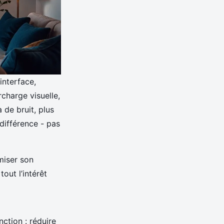
interface,
charge visuelle,
 de bruit, plus
 différence - pas
miser son
out l’intérêt
nction : réduire