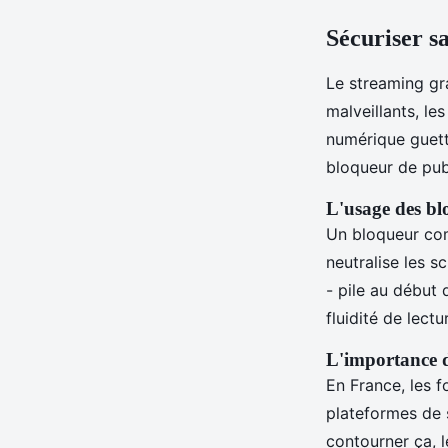
Sécuriser s
Le streaming gra
malveillants, le
numérique guette
bloqueur de pub
L'usage des bl
Un bloqueur comm
neutralise les s
- pile au début d
fluidité de lectu
L'importance d
En France, les 
plateformes de s
contourner ça, 