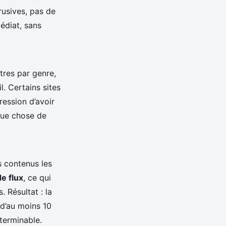
trusives, pas de
médiat, sans
tres par genre,
l. Certains sites
ression d’avoir
que chose de
s contenus les
e flux
, ce qui
. Résultat : la
 d’au moins 10
terminable.