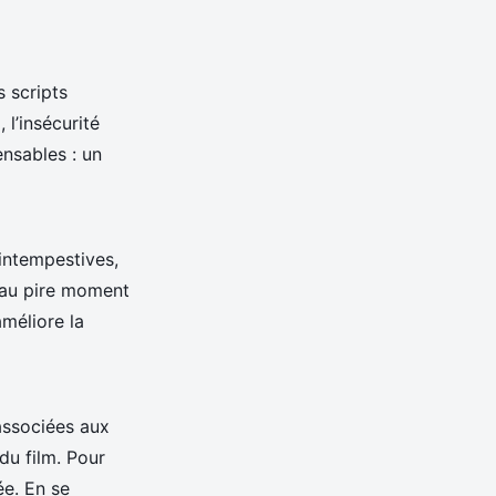
s scripts
 l’insécurité
ensables : un
 intempestives,
nt au pire moment
améliore la
associées aux
du film. Pour
e. En se