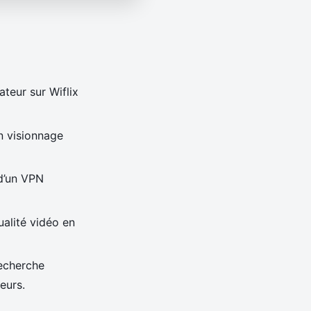
ateur sur Wiflix
n visionnage
 d’un VPN
ualité vidéo en
recherche
eurs.