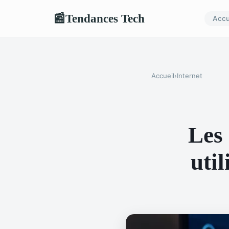
Tendances Tech
📰
Accu
Accueil
›
Internet
Les
util