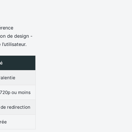
érence
ion de design -
’utilisateur.
gé
alentie
 720p ou moins
 de redirection
érée