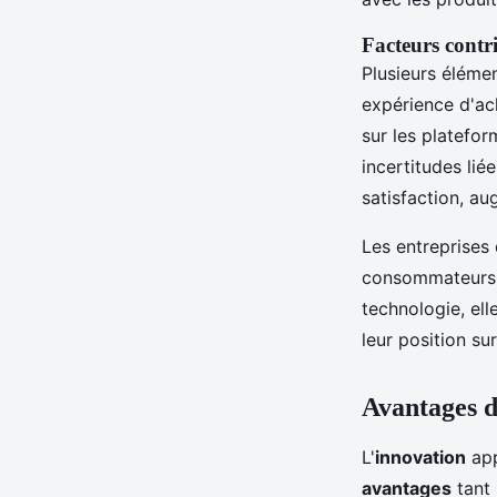
Facteurs contr
Plusieurs éléme
expérience d'ach
sur les platefor
incertitudes lié
satisfaction, au
Les entreprises
consommateurs, 
technologie, el
leur position s
Avantages d
L'
innovation
app
avantages
tant 