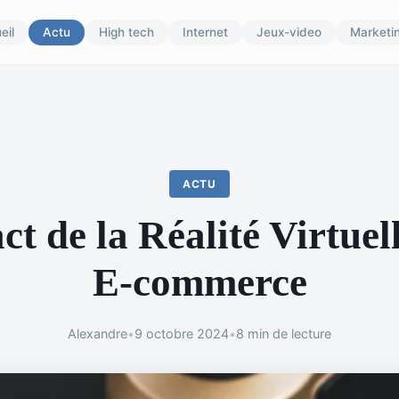
eil
Actu
High tech
Internet
Jeux-video
Marketi
ACTU
t de la Réalité Virtuell
E-commerce
Alexandre
•
9 octobre 2024
•
8 min de lecture