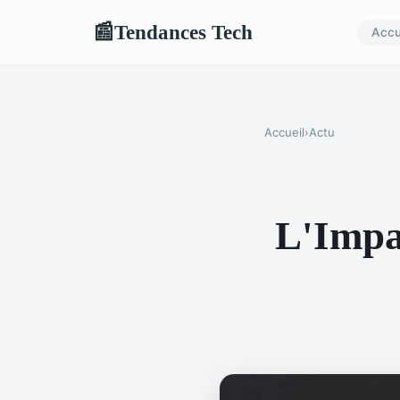
Tendances Tech
📰
Accu
Accueil
›
Actu
L'Impac