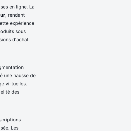
ses en ligne. La
eur
, rendant
cette expérience
roduits sous
isions d'achat
ugmentation
vé une hausse de
e virtuelles.
délité des
scriptions
isée. Les