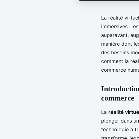
La réalité virt
immersives. Le
auparavant, aug
manière dont les
des besoins mod
comment la réali
commerce numé
Introduction
commerce
La
réalité virtue
plonger dans un
technologie a t
transforme l'exp