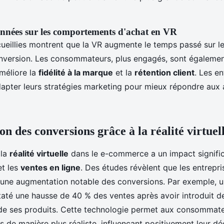
nnées sur les comportements d'achat en VR
ueillies montrent que la VR augmente le temps passé sur l
onversion. Les consommateurs, plus engagés, sont également
améliore la
fidélité à la marque
et la
rétention client
. Les en
dapter leurs stratégies marketing pour mieux répondre aux 
n des conversions grâce à la réalité virtuel
 la
réalité virtuelle
dans le e-commerce a un impact signific
t les
ventes en ligne
. Des études révèlent que les entrepris
 une augmentation notable des conversions. Par exemple, 
até une hausse de 40 % des ventes après avoir introduit de
e ses produits. Cette technologie permet aux consommateu
s de manière plus réaliste, influençant positivement leur dé