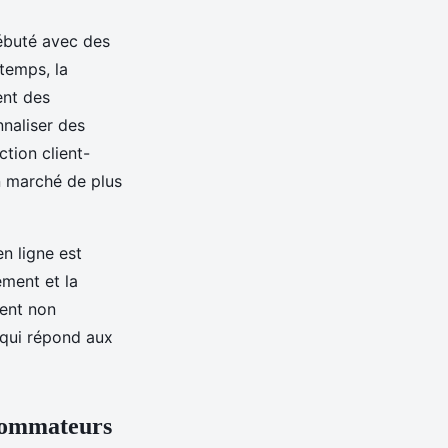
débuté avec des
 temps, la
ent des
naliser des
tion client-
n marché de plus
en ligne est
ement et la
vent non
 qui répond aux
nsommateurs