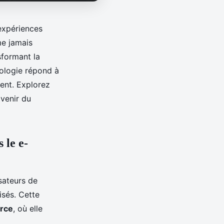
 expériences
e jamais
sformant la
nologie répond à
ent. Explorez
avenir du
 le e-
sateurs de
isés. Cette
rce
, où elle