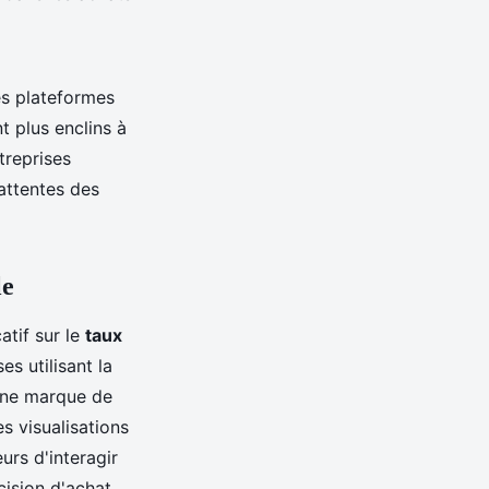
es plateformes
 plus enclins à
treprises
attentes des
le
atif sur le
taux
es utilisant la
une marque de
s visualisations
rs d'interagir
cision d'achat.