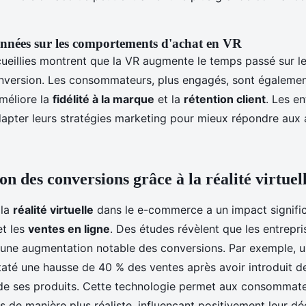
nnées sur les comportements d'achat en VR
ueillies montrent que la VR augmente le temps passé sur l
onversion. Les consommateurs, plus engagés, sont également
améliore la
fidélité à la marque
et la
rétention client
. Les en
dapter leurs stratégies marketing pour mieux répondre aux 
n des conversions grâce à la réalité virtuel
 la
réalité virtuelle
dans le e-commerce a un impact signific
t les
ventes en ligne
. Des études révèlent que les entrepris
 une augmentation notable des conversions. Par exemple, 
até une hausse de 40 % des ventes après avoir introduit de
e ses produits. Cette technologie permet aux consommateu
s de manière plus réaliste, influençant positivement leur dé