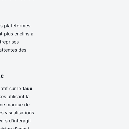
es plateformes
 plus enclins à
treprises
attentes des
le
atif sur le
taux
es utilisant la
une marque de
s visualisations
rs d'interagir
cision d'achat.