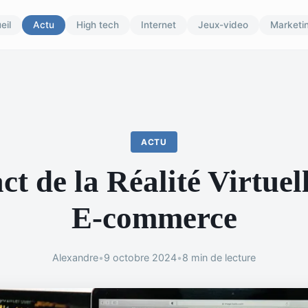
eil
Actu
High tech
Internet
Jeux-video
Marketi
ACTU
t de la Réalité Virtuell
E-commerce
Alexandre
•
9 octobre 2024
•
8 min de lecture