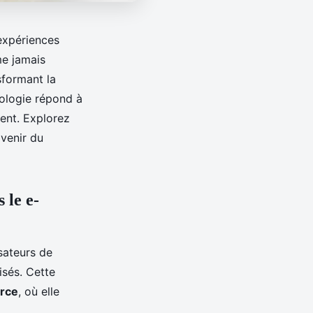
 expériences
e jamais
sformant la
nologie répond à
ent. Explorez
avenir du
 le e-
sateurs de
isés. Cette
rce
, où elle