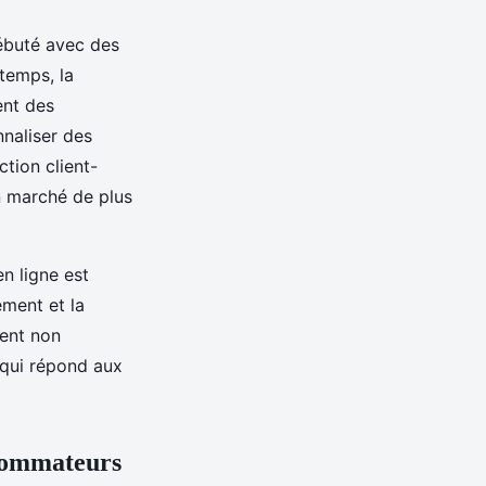
débuté avec des
 temps, la
ent des
naliser des
tion client-
n marché de plus
en ligne est
ement et la
vent non
 qui répond aux
nsommateurs