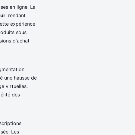
ses en ligne. La
eur
, rendant
cette expérience
roduits sous
isions d'achat
ugmentation
vé une hausse de
e virtuelles.
délité des
scriptions
isée. Les