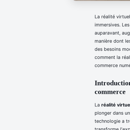
La réalité virt
immersives. Le
auparavant, aug
manière dont les
des besoins mod
comment la réali
commerce numé
Introduction
commerce
La
réalité virtue
plonger dans un
technologie a t
transforme l'exp