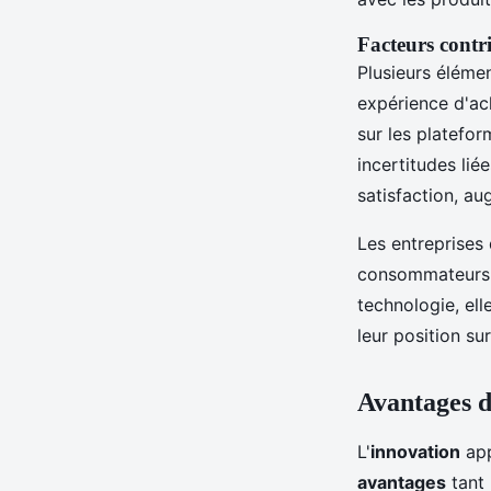
Facteurs contr
Plusieurs éléme
expérience d'ach
sur les platefor
incertitudes lié
satisfaction, au
Les entreprises
consommateurs, 
technologie, el
leur position s
Avantages d
L'
innovation
app
avantages
tant 