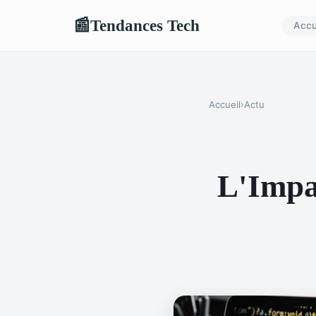
Tendances Tech
📰
Accu
Accueil
›
Actu
L'Impac